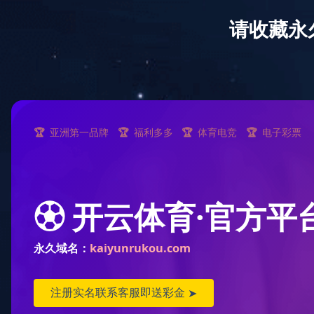
首页
kaiyun
关于我们
kaiyun（中国）官方网站
kaiyun登录入口
户外凉亭
编制桌椅
铝制桌椅
编制沙发
铝制沙发
躺床躺椅
摇椅秋千
吧台系列
工程案例
德荣户外工程案例图片
新闻中心
公司新闻
kaiyun登录入口