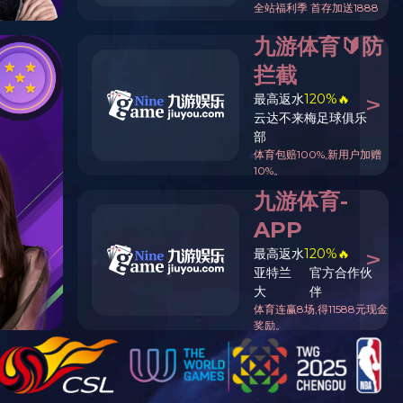
躺椅
摇椅秋千
吧台系列
>
>
>