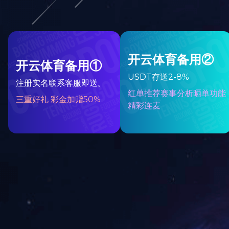
产品介绍
产品名称：DR-3411T 2214C 藤编桌椅
产品尺寸
桌子：
φ140*73
椅子：
74*90*98
相关产品