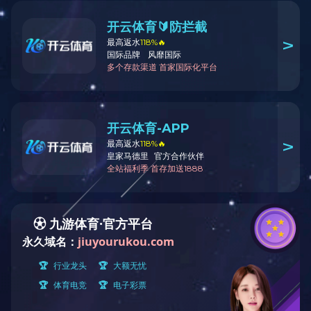
产品介绍
产品名称：DR-6162 户外中柱遮阳伞
产品尺寸：300*300
相关产品