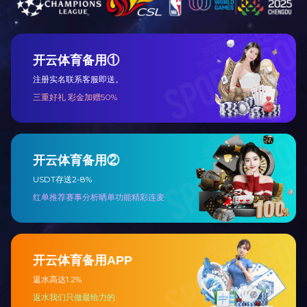
DR-6162 户外中柱
遮阳伞
kaiyun（中国）官方网站
厂址：广州市番禺区沙湾古坝西村大围工业区
电话：86-20-84749456 84743002
微信二维码
传真：86-20-84749421
网址：www.hydatech.com
邮箱：admin@gzderong.com
© kaiyun（中国）官方网站 版权所有 粤ICP备1334135号