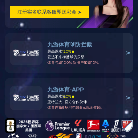
kaiyun（中国）官方网站新闻7
2018-05-24
kaiyun（中国）官方网站成立于2000年，是一家专业生产
和销售户外休闲 家具的企业， 拥有占地12000万平方米、
员工200人的生产基地