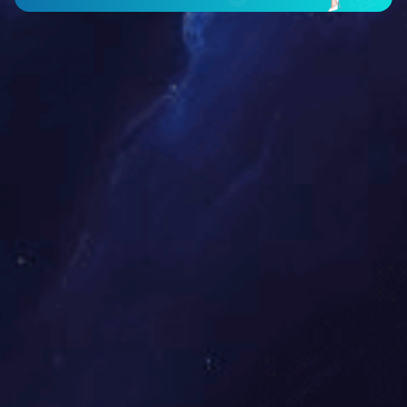
kaiyun（中国）官方网站新闻8
2018-05-24
kaiyun（中国）官方网站成立于2000年，是一家专业生产
和销售户外休闲 家具的企业， 拥有占地12000万平方米、
员工200人的生产基地